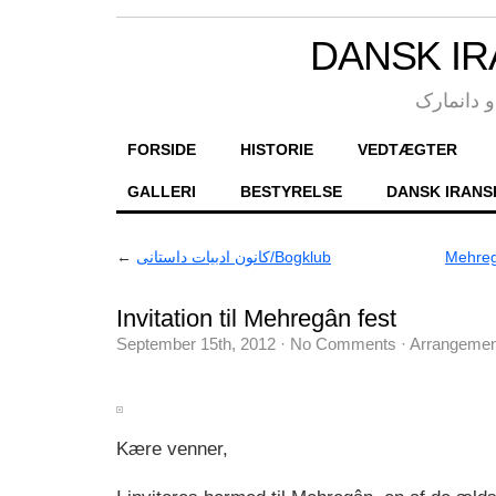
DANSK IR
 دانمارک
FORSIDE
HISTORIE
VEDTÆGTER
GALLERI
BESTYRELSE
DANSK IRANS
←
کانون ادبیات داستانی/Bogklub
Mehreg
Invitation til Mehregân fest
September 15th, 2012
·
No Comments
·
Arrangemen
Kære venner,