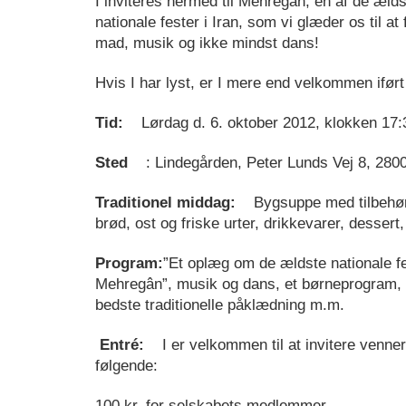
I inviteres hermed til Mehregân, en af de ælds
nationale fester i Iran, som vi glæder os til at 
mad, musik og ikke mindst dans!
Hvis I har lyst, er I mere end velkommen iført 
Tid:
Lørdag d. 6. oktober 2012, klokken 17:
Sted
: Lindegården, Peter Lunds Vej 8, 280
Traditionel middag:
Bygsuppe med tilbehør, 
brød, ost og friske urter, drikkevarer, dessert,
Program:
”Et oplæg om de ældste nationale f
Mehregân”, musik og dans, et børneprogram, e
bedste traditionelle påklædning m.m.
Entré:
I er velkommen til at invitere venner 
følgende:
100 kr. for selskabets medlemmer.