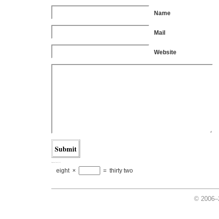
Name
Mail
Website
Captcha Garb (1.5)
eight
×
=
thirty two
© 2006