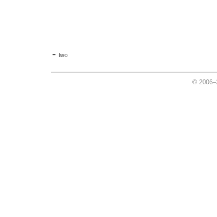
=
two
© 2006